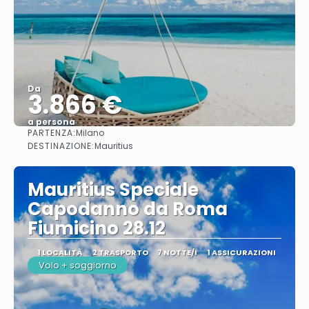
Da
3.866 €
a persona
PARTENZA:
Milano
Vedere
DESTINAZIONE:
Mauritius
Mauritius Speciale
Capodanno da Roma
Fiumicino 28.12
1 LOCALITÀ
2 TRASPORTO
7 NOTTE/I
1 ASSICURAZIONI
Volo + soggiorno