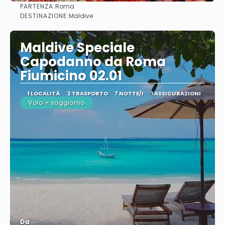
PARTENZA:
Roma
Vedere
DESTINAZIONE:
Maldive
Maldive Speciale
Capodanno da Roma
Fiumicino 02.01
1 LOCALITÀ
2 TRASPORTO
7 NOTTE/I
1 ASSICURAZIONI
Volo + soggiorno
Da