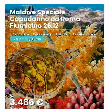
Maldive Speciale
Capodanno da Roma
Fiumicino 26.12
1 LOCALITÀ
2 TRASPORTO
7 NOTTE/I
1 ASSICURAZIONI
Volo + soggiorno
Da
3.486 €
a persona