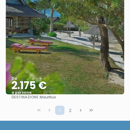
Da
2.175 €
a persona
DESTINAZIONE:
Mauritius
Vedere
1
2