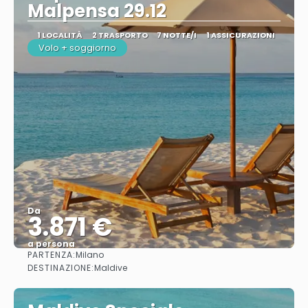
Malpensa 29.12
1 LOCALITÀ
2 TRASPORTO
7 NOTTE/I
1 ASSICURAZIONI
Volo + soggiorno
Da
3.871 €
a persona
PARTENZA:
Milano
Vedere
DESTINAZIONE:
Maldive