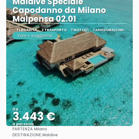
Maldive Speciale
Capodanno da Milano
Malpensa 02.01
1 LOCALITÀ
2 TRASPORTO
7 NOTTE/I
1 ASSICURAZIONI
Volo + soggiorno
Da
3.443 €
a persona
PARTENZA:
Milano
Vedere
DESTINAZIONE:
Maldive