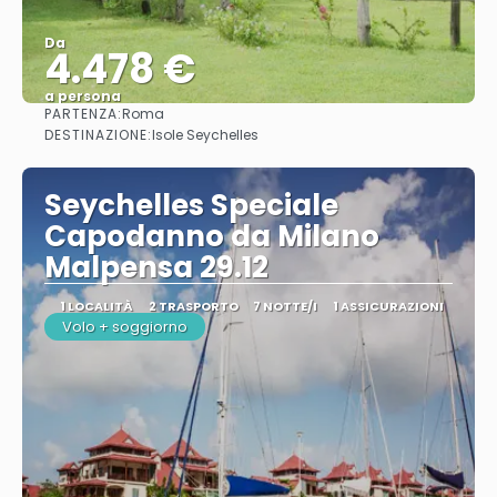
Da
4.478 €
a persona
PARTENZA:
Roma
Vedere
DESTINAZIONE:
Isole Seychelles
Seychelles Speciale
Capodanno da Milano
Malpensa 29.12
1 LOCALITÀ
2 TRASPORTO
7 NOTTE/I
1 ASSICURAZIONI
Volo + soggiorno