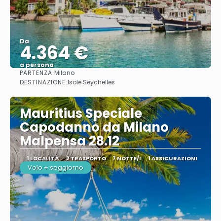
Da
4.364 €
a persona
PARTENZA:
Milano
Vedere
DESTINAZIONE:
Isole Seychelles
Mauritius Speciale
Capodanno da Milano
Malpensa 28.12
1 LOCALITÀ
2 TRASPORTO
7 NOTTE/I
1 ASSICURAZIONI
Volo + soggiorno