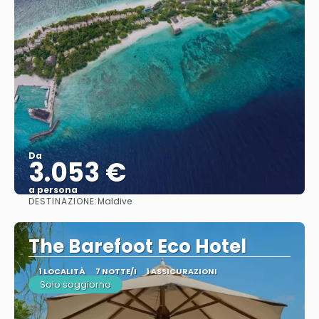
Da
3.053 €
a persona
DESTINAZIONE:
Maldive
Vedere
The Barefoot Eco Hotel
1 LOCALITÀ
7 NOTTE/I
1 ASSICURAZIONI
Solo soggiorno