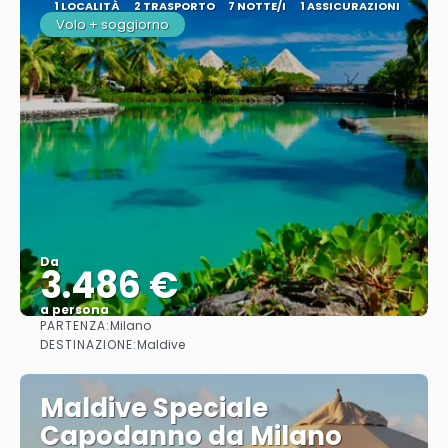
1 LOCALITÀ
2 TRASPORTO
7 NOTTE/I
1 ASSICURAZIONI
Volo + soggiorno
Da
3.486 €
a persona
PARTENZA:
Milano
Vedere
DESTINAZIONE:
Maldive
Maldive Speciale
Capodanno da Milano