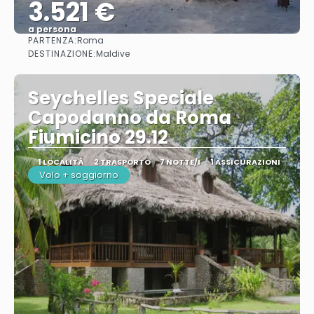
3.521 €
a persona
PARTENZA:
Roma
Vedere
DESTINAZIONE:
Maldive
Seychelles Speciale
Capodanno da Roma
Fiumicino 29.12
1 LOCALITÀ
2 TRASPORTO
7 NOTTE/I
1 ASSICURAZIONI
Volo + soggiorno