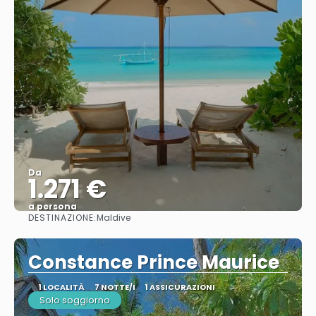
Da
1.271 €
a persona
DESTINAZIONE:
Maldive
Vedere
Constance Prince Maurice
1 LOCALITÀ
7 NOTTE/I
1 ASSICURAZIONI
Solo soggiorno