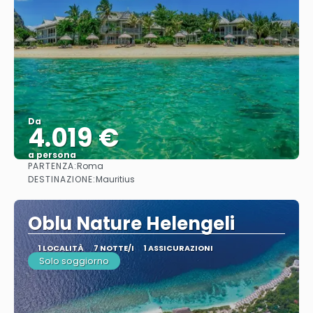
Da
4.019 €
a persona
PARTENZA:
Roma
Vedere
DESTINAZIONE:
Mauritius
Oblu Nature Helengeli
1 LOCALITÀ
7 NOTTE/I
1 ASSICURAZIONI
Solo soggiorno