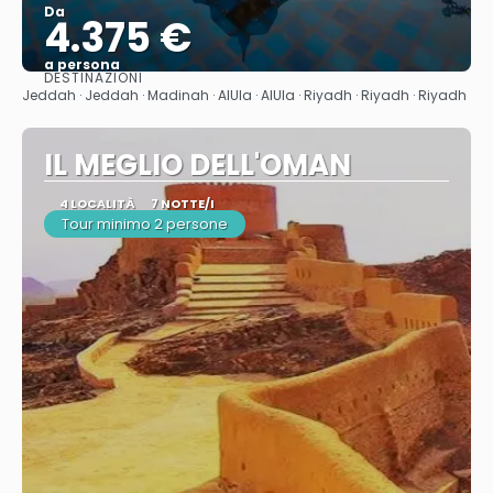
Da
4.375 €
a persona
DESTINAZIONI
Vedere
Jeddah · Jeddah · Madinah · AlUla · AlUla · Riyadh · Riyadh · Riyadh
IL MEGLIO DELL'OMAN
4 LOCALITÀ
7 NOTTE/I
Tour minimo 2 persone