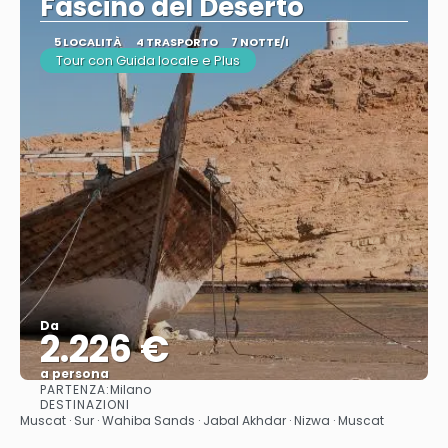
Fascino del Deserto
5 LOCALITÀ
4 TRASPORTO
7 NOTTE/I
Tour con Guida locale e Plus
Da
2.226 €
a persona
PARTENZA:
Milano
Vedere
DESTINAZIONI
Muscat · Sur · Wahiba Sands · Jabal Akhdar · Nizwa · Muscat