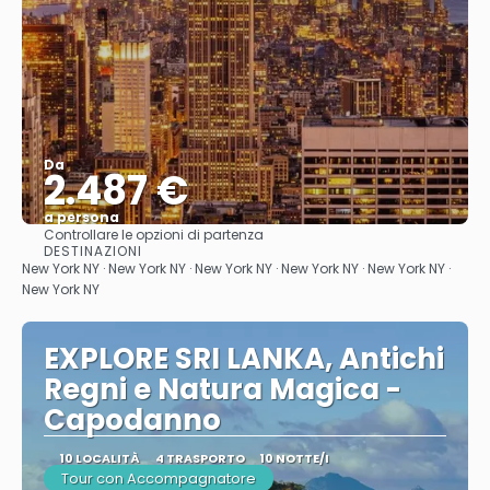
Da
2.487 €
a persona
Controllare le opzioni di partenza
Vedere
DESTINAZIONI
New York NY · New York NY · New York NY · New York NY · New York NY ·
New York NY
EXPLORE SRI LANKA, Antichi
Regni e Natura Magica -
Capodanno
10 LOCALITÀ
4 TRASPORTO
10 NOTTE/I
Tour con Accompagnatore