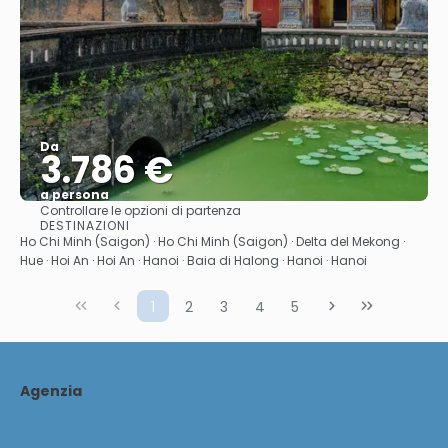
Da
3.786 €
a persona
Controllare le opzioni di partenza
Vedere
DESTINAZIONI
Ho Chi Minh (Saigon) · Ho Chi Minh (Saigon) · Delta del Mekong ·
Hue · Hoi An · Hoi An · Hanoi · Baia di Halong · Hanoi · Hanoi
1
2
3
4
5
Agenzia