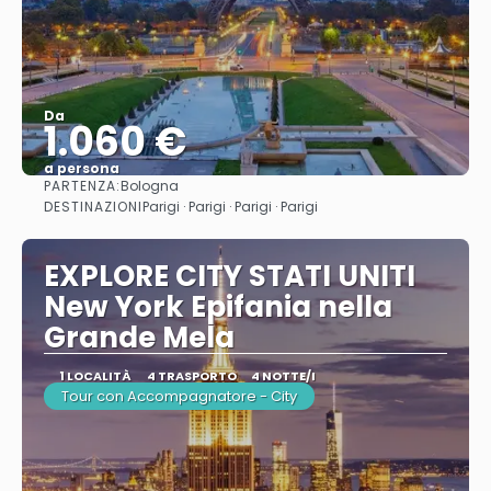
Da
1.060 €
a persona
PARTENZA:
Bologna
Vedere
DESTINAZIONI
Parigi · Parigi · Parigi · Parigi
EXPLORE CITY STATI UNITI
New York Epifania nella
Grande Mela
1 LOCALITÀ
4 TRASPORTO
4 NOTTE/I
Tour con Accompagnatore - City