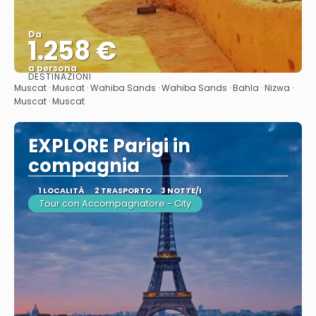
Da
1.258 €
a persona
DESTINAZIONI
Vedere
Muscat · Muscat · Wahiba Sands · Wahiba Sands · Bahla · Nizwa ·
Muscat · Muscat
EXPLORE Parigi in
compagnia
1 LOCALITÀ
2 TRASPORTO
3 NOTTE/I
Tour con Accompagnatore - City