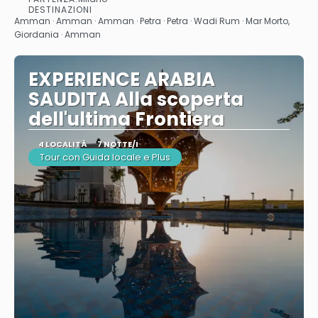
Vedere
DESTINAZIONI
Amman · Amman · Amman · Petra · Petra · Wadi Rum · Mar Morto,
Giordania · Amman
EXPERIENCE ARABIA
SAUDITA Alla scoperta
dell'ultima Frontiera
4 LOCALITÀ
7 NOTTE/I
Tour con Guida locale e Plus