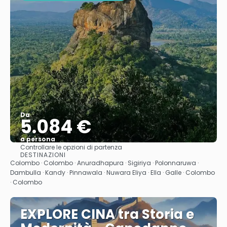
Da
5.084 €
a persona
Controllare le opzioni di partenza
Vedere
DESTINAZIONI
Colombo · Colombo · Anuradhapura · Sigiriya · Polonnaruwa ·
Dambulla · Kandy · Pinnawala · Nuwara Eliya · Ella · Galle · Colombo
· Colombo
EXPLORE CINA tra Storia e