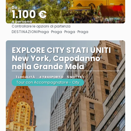
Da
1.100 €
a persona
Controllare le opzioni di partenza
Vedere
DESTINAZIONI
Praga · Praga · Praga · Praga
EXPLORE CITY STATI UNITI
New York, Capodanno
nella Grande Mela
1 LOCALITÀ
4 TRASPORTO
5 NOTTE/I
Tour con Accompagnatore - City