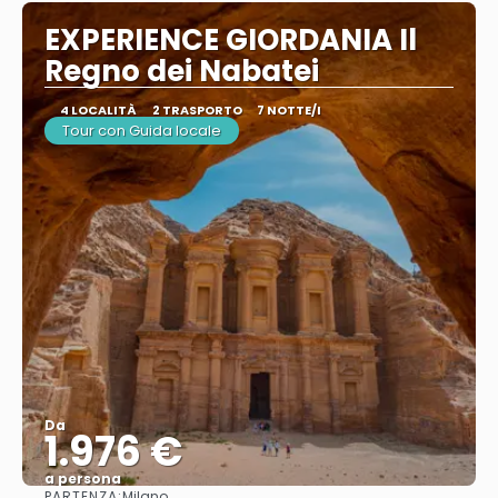
EXPERIENCE GIORDANIA Il
Regno dei Nabatei
4 LOCALITÀ
2 TRASPORTO
7 NOTTE/I
Tour con Guida locale
Da
1.976 €
a persona
PARTENZA:
Milano