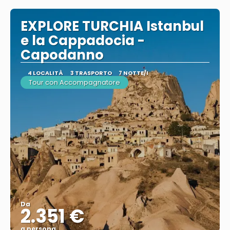
EXPLORE TURCHIA Istanbul
e la Cappadocia -
Capodanno
4 LOCALITÀ
3 TRASPORTO
7 NOTTE/I
Tour con Accompagnatore
Da
2.351 €
a persona