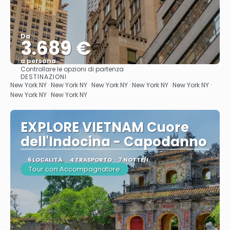
Da
3.689 €
a persona
Controllare le opzioni di partenza
Vedere
DESTINAZIONI
New York NY · New York NY · New York NY · New York NY · New York NY ·
New York NY · New York NY
EXPLORE VIETNAM Cuore
dell'Indocina - Capodanno
6 LOCALITÀ
4 TRASPORTO
7 NOTTE/I
Tour con Accompagnatore