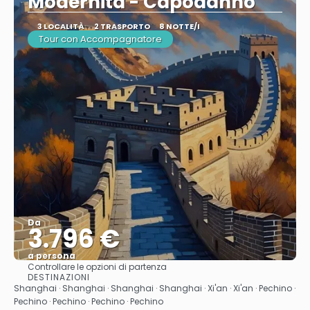
Modernità - Capodanno
3 LOCALITÀ
2 TRASPORTO
8 NOTTE/I
Tour con Accompagnatore
Da
3.796 €
a persona
Controllare le opzioni di partenza
Vedere
DESTINAZIONI
Shanghai · Shanghai · Shanghai · Shanghai · Xi'an · Xi'an · Pechino ·
Pechino · Pechino · Pechino · Pechino