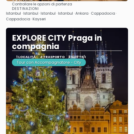
Controllare le opzioni di partenza
Vedere
DESTINAZIONI
Istanbul · Istanbul · Istanbul · Istanbul · Ankara · Cappadocia ·
Cappadocia · Kayseri
EXPLORE CITY Praga in
compagnia
1 LOCALITÀ
4 TRASPORTO
3 NOTTE/I
Tour con Accompagnatore - City