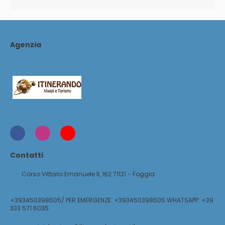
Agenzia
Contatti
Corso Vittorio Emanuele II, 162 71121 - Foggia
+393450398505/ PER EMERGENZE: +393450398505 WHATSAPP: +39
333 571 6035