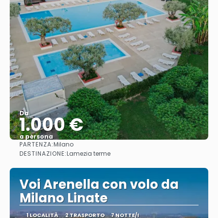
Da
1.000 €
a persona
PARTENZA:
Milano
Vedere
DESTINAZIONE:
Lamezia terme
Voi Arenella con volo da
Milano Linate
1 LOCALITÀ
2 TRASPORTO
7 NOTTE/I