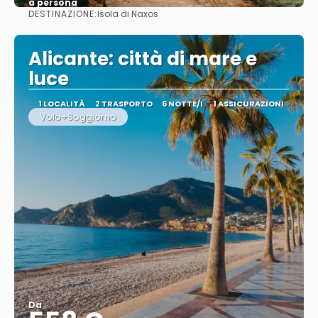
a persona
DESTINAZIONE:
Isola di Naxos
Vedere
Alicante: città di mare e
luce
1 LOCALITÀ
2 TRASPORTO
6 NOTTE/I
1 ASSICURAZIONI
Volo+Soggiorno
Da