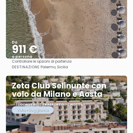
Da
911 €
a persona
Controllare le opzioni di partenza
Vedere
DESTINAZIONE:
Palermo, Sicilia
Zeta Club Selinunte con
volo da Milano e Aosta
1 LOCALITÀ
2 TRASPORTO
7 NOTTE/I
Volo+Soggiorno