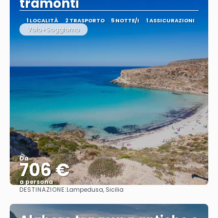
tramonti
1 LOCALITÀ
2 TRASPORTO
5 NOTTE/I
1 ASSICURAZIONI
Volo+Soggiorno
Da
706 €
a persona
DESTINAZIONE:
Lampedusa, Sicilia
Vedere