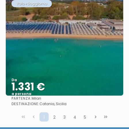
Volo+Soggiorno
Da
1.331 €
a persona
PARTENZA:
Milan
Vedere
DESTINAZIONE:
Catania, Sicilia
1
2
3
4
5