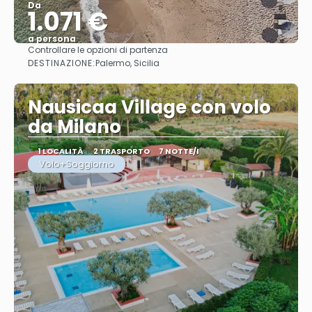
Da
1.071 €
a persona
Controllare le opzioni di partenza
Vedere
DESTINAZIONE:
Palermo, Sicilia
Nausicaa Village con volo
da Milano
1 LOCALITÀ
2 TRASPORTO
7 NOTTE/I
Volo+Soggiorno