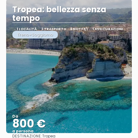
Tropea: bellezza senza
tempo
1 LOCALITÀ
2 TRASPORTO
6 NOTTE/I
1 ASSICURAZIONI
Treno+Soggiorno
Da
800 €
a persona
DESTINAZIONE:
Tropea