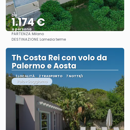
Da
1.174 €
a persona
PARTENZA:
Milano
Vedere
DESTINAZIONE:
Lamezia terme
Th Costa Rei con volo da
Palermo e Aosta
1 LOCALITÀ
2 TRASPORTO
7 NOTTE/I
Volo+Soggiorno