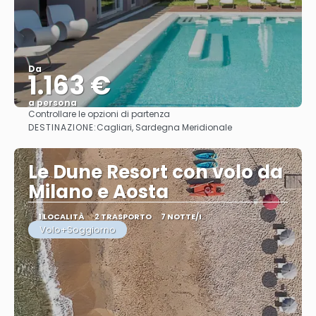
Da
1.163 €
a persona
Controllare le opzioni di partenza
Vedere
DESTINAZIONE:
Cagliari, Sardegna Meridionale
Le Dune Resort con volo da
Milano e Aosta
1 LOCALITÀ
2 TRASPORTO
7 NOTTE/I
Volo+Soggiorno