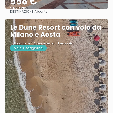
558 €
a persona
DESTINAZIONE:
Alicante
Vedere
Le Dune Resort con volo da
Milano e Aosta
1 LOCALITÀ
2 TRASPORTO
7 NOTTE/I
Volo + soggiorno