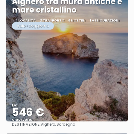
Alghero tra mura antiche e
mare cristallino
1 LOCALITÀ
2 TRASPORTO
6 NOTTE/I
1 ASSICURAZIONI
Volo+Soggiorno
Da
546 €
a persona
DESTINAZIONE:
Alghero, Sardegna
Vedere