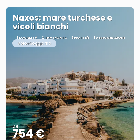
Vedere
Naxos: mare turchese e
vicoli bianchi
1 LOCALITÀ
2 TRASPORTO
6 NOTTE/I
1 ASSICURAZIONI
Volo+Soggiorno
Da
754 €