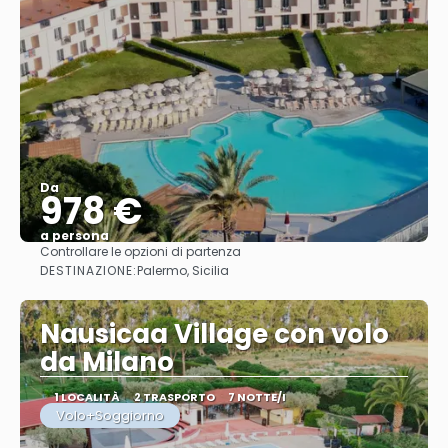
Da
978 €
a persona
Controllare le opzioni di partenza
Vedere
DESTINAZIONE:
Palermo, Sicilia
Nausicaa Village con volo
da Milano
1 LOCALITÀ
2 TRASPORTO
7 NOTTE/I
Volo+Soggiorno