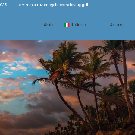
6035
amministrazione@itinerandoviaggi.it
Aiuto
Italiano
Accedi