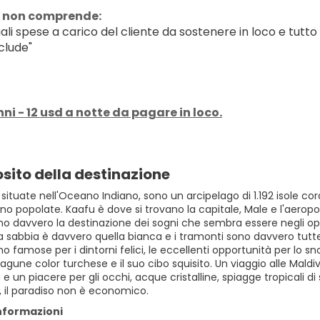
 non comprende:
ali spese a carico del cliente da sostenere in loco e tutto
clude"
ni - 12 usd a notte da pagare in loco.
sito della destinazione
 situate nell'Oceano Indiano, sono un arcipelago di 1.192 isole cora
no popolate. Kaafu è dove si trovano la capitale, Male e l'aeropor
o davvero la destinazione dei sogni che sembra essere negli opus
la sabbia è davvero quella bianca e i tramonti sono davvero tut
o famose per i dintorni felici, le eccellenti opportunità per lo snor
agune color turchese e il suo cibo squisito. Un viaggio alle Mal
 e un piacere per gli occhi, acque cristalline, spiagge tropicali 
, il paradiso non è economico.
informazioni