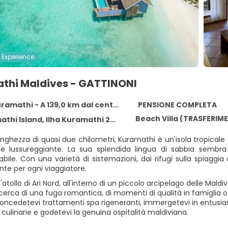
 Experience
thi Maldives - GATTINONI
uramathi - A 139,0 km dal centro
PENSIONE COMPLETA
Beach Villa (TRASFERIME
hi Island, Ilha Kuramathi 20 02
nghezza di quasi due chilometri, Kuramathi è un'isola tropicale
e lussureggiante. La sua splendida lingua di sabbia sembra es
bile. Con una varietà di sistemazioni, dai rifugi sulla spiaggia 
nte per ogni viaggiatore.
l'atollo di Ari Nord, all'interno di un piccolo arcipelago delle Mal
ricerca di una fuga romantica, di momenti di qualità in famiglia
Concedetevi trattamenti spa rigeneranti, immergetevi in entusi
culinarie e godetevi la genuina ospitalità maldiviana.