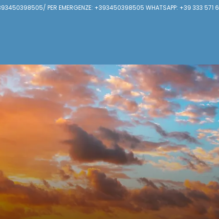
93450398505/ PER EMERGENZE: +393450398505 WHATSAPP: +39 333 571 