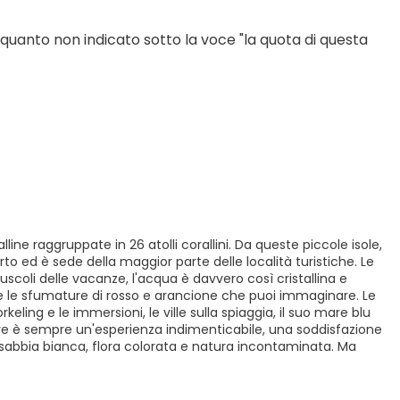
 quanto non indicato sotto la voce "la quota di questa 
lline raggruppate in 26 atolli corallini. Da queste piccole isole,
to ed è sede della maggior parte delle località turistiche. Le
coli delle vacanze, l'acqua è davvero così cristallina e
te le sfumature di rosso e arancione che puoi immaginare. Le
keling e le immersioni, le ville sulla spiaggia, il suo mare blu
dive è sempre un'esperienza indimenticabile, una soddisfazione
di sabbia bianca, flora colorata e natura incontaminata. Ma