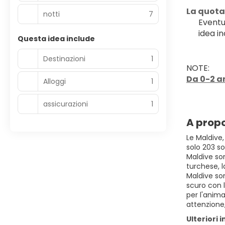
La quota
notti
7
Eventu
idea in
Questa idea include
Destinazioni
1
NOTE:
Da 0-2 an
Alloggi
1
assicurazioni
1
A propo
Le Maldive,
solo 203 so
Maldive son
turchese, 
Maldive son
scuro con l
per l'anima
attenzione
Ulteriori 