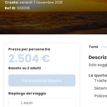
Creato:
venerdì 7 novembre 2025
Ref ID:
9320135
Temi
Tra
Prezzo per persona Da
2.504 €
Descriz
Solo sogg
Basato su 2 adulti
La quot
Personalizza/Riquota
Trasfe
Sistem
Riepilogo del viaggio
Polizz
2 Adulti