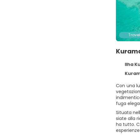
Travel
Kurama
Ilha K
Kuramat
Con una lu
vegetazion
indimentica
fuga elega
Situata nel
siate alla 
ha tutto. 
esperienze 