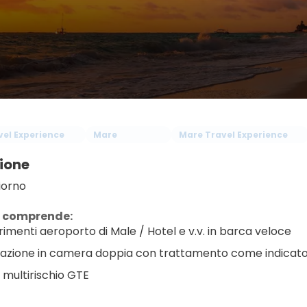
vel Experience
Mare
Mare Travel Experience
ione
iorno
a comprende:
rimenti aeroporto di Male / Hotel e v.v. in barca veloce
azione in camera doppia con trattamento come indicat
a multirischio GTE