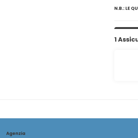
N.B.: LE 
1 Assic
Agenzia