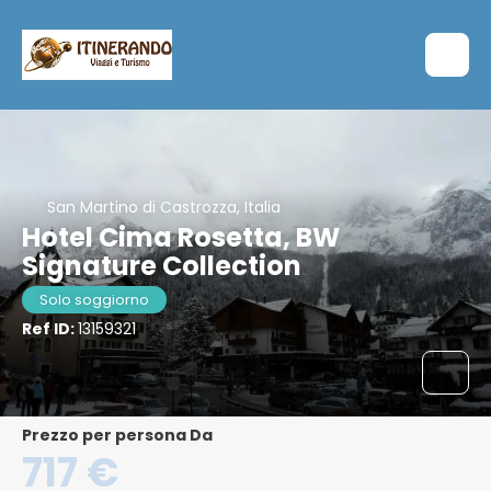
San Martino di Castrozza, Italia
Hotel Cima Rosetta, BW
Signature Collection
Solo soggiorno
Ref ID:
13159321
Prezzo per persona Da
717 €