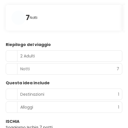
7
Notti
Riepilogo del viaggio
2 Adulti
Notti
7
Questa idea include
Destinazioni
1
Alloggi
1
ISCHIA
Soggiorno Ischia 7 notti