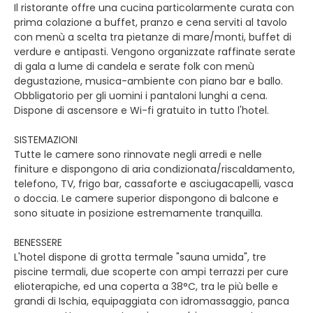
Il ristorante offre una cucina particolarmente curata con
prima colazione a buffet, pranzo e cena serviti al tavolo
con menù a scelta tra pietanze di mare/monti, buffet di
verdure e antipasti. Vengono organizzate raffinate serate
di gala a lume di candela e serate folk con menù
degustazione, musica-ambiente con piano bar e ballo.
Obbligatorio per gli uomini i pantaloni lunghi a cena.
Dispone di ascensore e Wi-fi gratuito in tutto l'hotel.
SISTEMAZIONI
Tutte le camere sono rinnovate negli arredi e nelle
finiture e dispongono di aria condizionata/riscaldamento,
telefono, TV, frigo bar, cassaforte e asciugacapelli, vasca
o doccia. Le camere superior dispongono di balcone e
sono situate in posizione estremamente tranquilla.
BENESSERE
L'hotel dispone di grotta termale "sauna umida", tre
piscine termali, due scoperte con ampi terrazzi per cure
elioterapiche, ed una coperta a 38°C, tra le più belle e
grandi di Ischia, equipaggiata con idromassaggio, panca