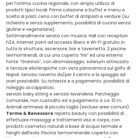
per l’ottima cucina regionale, con ampio utilizzo di
prodotti tipici locali. Prima colazione a buffet e menu a
scelta ai pasti; cena con buffet di antipasti e verdure (su
richiesta e senza supplemento, possibilità di cucina senza
glutine e vegetariana).
Settimanalmente serata con musica. Hall con reception
h24, internet point ad accesso libero e Wi-Fi gratuito in
tutta la struttura; ascensore, bar e tavernetta. 2 piscine
termominerali, di cui una coperta “Iris” ed una esterna
Fonte “Grannos”, con idromassaggio, solarium attrezzato
e terrazze elioterapiche con vista panoramica sul golfo di
Napoli. Servizio navetta da/per il centro e la spiaggia ad
orari prestabiliti. Su richiesta e a pagamento: possibilità di
noleggio accappatoio,
servizio baby sitting e servizio lavanderia. Parcheggio
comunale, non custodito ed a pagamento a ca. 10 m.
Animali ammessi di piccola taglia (escluse aree comuni).
Terme & Benessere
reparto beauty con possibilità di
effettuare massaggi e trattamenti viso e corpo, con
prodotti cosmetici naturali a base di acqua termale e
fanghi dell’isola. Piscina termominerale coperta con